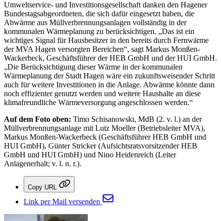
Umweltservice- und Investitionsgesellschaft danken den Hagener
Bundestagsabgeordneten, die sich dafür eingesetzt haben, die
Abwärme aus Müllverbrennungsanlagen vollständig in der
kommunalen Wärmeplanung zu berücksichtigen. „Das ist ein
wichtiges Signal für Hausbesitzer in den bereits durch Fernwärme
der MVA Hagen versorgten Bereichen“, sagt Markus Monßen-
Wackerbeck, Geschäftsführer der HEB GmbH und der HUI GmbH.
„Die Berücksichtigung dieser Wärme in der kommunalen
Wärmeplanung der Stadt Hagen wäre ein zukunftsweisender Schritt
auch für weitere Investitionen in die Anlage. Abwärme könnte dann
noch effizienter genutzt werden und weitere Haushalte an diese
klimafreundliche Wärmeversorgung angeschlossen werden.“
Auf dem Foto oben:
Timo Schisanowski, MdB (2. v. l.) an der
Müllverbrennungsanlage mit Lutz Moeller (Betriebsleiter MVA),
Markus Monßen-Wackerbeck (Geschäftsführer HEB GmbH und
HUI GmbH), Günter Stricker (Aufsichtsratsvorsitzender HEB
GmbH und HUI GmbH) und Nino Heidenreich (Leiter
Anlagenerhalt; v. l. n. r.).
Copy URL
Link per Mail versenden