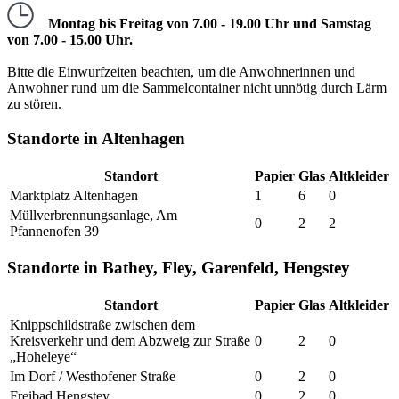
Montag bis Freitag von 7.00 - 19.00 Uhr und Samstag
von 7.00 - 15.00 Uhr.
Bitte die Einwurfzeiten beachten, um die Anwohnerinnen und
Anwohner rund um die Sammelcontainer nicht unnötig durch Lärm
zu stören.
Standorte in Altenhagen
Standort
Papier
Glas
Altkleider
Marktplatz Altenhagen
1
6
0
Müllverbrennungsanlage, Am
0
2
2
Pfannenofen 39
Standorte in Bathey, Fley, Garenfeld, Hengstey
Standort
Papier
Glas
Altkleider
Knippschildstraße zwischen dem
Kreisverkehr und dem Abzweig zur Straße
0
2
0
„Hoheleye“
Im Dorf / Westhofener Straße
0
2
0
Freibad Hengstey
0
2
0