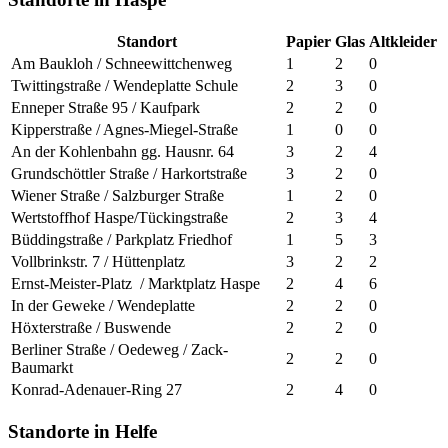
Standort
Papier
Glas
Altkleider
Am Baukloh / Schneewittchenweg
1
2
0
Twittingstraße / Wendeplatte Schule
2
3
0
Enneper Straße 95 / Kaufpark
2
2
0
Kipperstraße / Agnes-Miegel-Straße
1
0
0
An der Kohlenbahn gg. Hausnr. 64
3
2
4
Grundschöttler Straße / Harkortstraße
3
2
0
Wiener Straße / Salzburger Straße
1
2
0
Wertstoffhof Haspe/Tückingstraße
2
3
4
Büddingstraße / Parkplatz Friedhof
1
5
3
Vollbrinkstr. 7 / Hüttenplatz
3
2
2
Ernst-Meister-Platz / Marktplatz Haspe
2
4
6
In der Geweke / Wendeplatte
2
2
0
Höxterstraße / Buswende
2
2
0
Berliner Straße / Oedeweg / Zack-
2
2
0
Baumarkt
Konrad-Adenauer-Ring 27
2
4
0
Standorte in Helfe