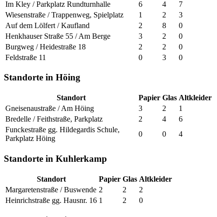
Im Kley / Parkplatz Rundturnhalle
6
4
7
Wiesenstraße / Trappenweg, Spielplatz
1
2
3
Auf dem Lölfert / Kaufland
2
8
0
Henkhauser Straße 55 / Am Berge
3
2
0
Burgweg / Heidestraße 18
2
2
0
Feldstraße 11
0
3
0
Standorte in Höing
Standort
Papier
Glas
Altkleider
Gneisenaustraße / Am Höing
3
2
1
Bredelle / Feithstraße, Parkplatz
2
4
6
Funckestraße gg. Hildegardis Schule,
0
0
4
Parkplatz Höing
Standorte in Kuhlerkamp
Standort
Papier
Glas
Altkleider
Margaretenstraße / Buswende
2
2
2
Heinrichstraße gg. Hausnr. 16
1
2
0