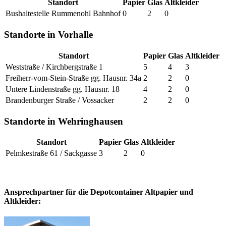
Standort
Papier
Glas
Altkleider
Bushaltestelle Rummenohl Bahnhof
0
2
0
Standorte in Vorhalle
Standort
Papier
Glas
Altkleider
Weststraße / Kirchbergstraße 1
5
4
3
Freiherr-vom-Stein-Straße gg. Hausnr. 34a
2
2
0
Untere Lindenstraße gg. Hausnr. 18
4
2
0
Brandenburger Straße / Vossacker
2
2
0
Standorte in Wehringhausen
Standort
Papier
Glas
Altkleider
Pelmkestraße 61 / Sackgasse
3
2
0
Ansprechpartner für die Depotcontainer Altpapier und
Altkleider: