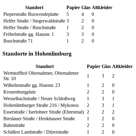
Standort
Papier
Glas
Altkleider
Pieperstraße Buswendeplatte
5
4
0
Helfer Straße / Stegerwaldstraße
3
2
0
Helfer Straße / Buschstraße
1
2
0
Fröbelstraße gg. Hausnr. 1
3
3
0
Buschstraße 71
1
2
0
Standorte in Hohenlimburg
Standort
Papier
Glas
Altkleider
Wertstoffhof Obernahmer, Obernahmer
1
3
2
Str. 10
Wilhelmstraße gg. Hausnr. 23
1
2
0
Kronenburgplatz
2
2
0
Wesselbachstraße / Neuer Schloßweg
1
3
1
Hohenlimburger Straße 216 / Mykonos
2
3
1
Esserstraße / Iserlohner Straße (Ehrenmal)
2
2
2
Breslauer Straße / Henkhauser Straße
1
2
0
Bahnstraße
2
2
0
Schälker Landstraße / Dürerstraße
1
2
0