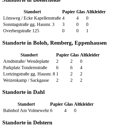
Standort
Papier
Glas
Altkleider
Lönsweg / Ecke Kapellenstraße
4
4
0
Sonntagstraße gg. Hausnr. 3
3
0
0
Overbergstraße 125
0
0
1
Standorte in Boloh, Remberg, Eppenhausen
Standort
Papier
Glas
Altkleider
Arndtstraße/ Wendeplatte
2
2
0
Parkplatz Tondernstraße
6
6
4
Lortzingstraße gg. Hausnr. 8
1
2
2
Weizenkamp / Sackgasse
2
2
2
Standorte in Dahl
Standort
Papier
Glas
Altkleider
Bahnhof Am Volmewehr
6
4
0
Standorte in Delstern