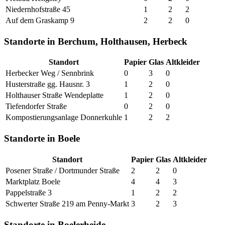
Niedernhofstraße 45
1
2
2
Auf dem Graskamp 9
2
2
0
Standorte in Berchum, Holthausen, Herbeck
Standort
Papier
Glas
Altkleider
Herbecker Weg / Sennbrink
0
3
0
Husterstraße gg. Hausnr. 3
1
2
0
Holthauser Straße Wendeplatte
1
2
0
Tiefendorfer Straße
0
2
0
Kompostierungsanlage Donnerkuhle
1
2
2
Standorte in Boele
Standort
Papier
Glas
Altkleider
Posener Straße / Dortmunder Straße
2
2
0
Marktplatz Boele
4
4
3
Pappelstraße 3
1
2
2
Schwerter Straße 219 am Penny-Markt
3
2
3
Standorte in Boelerheide