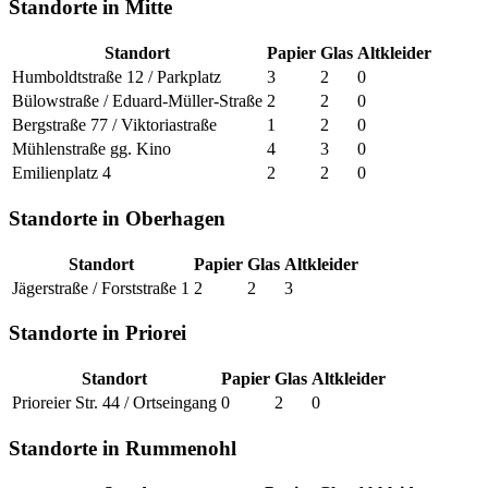
Standorte in Mitte
Standort
Papier
Glas
Altkleider
Humboldtstraße 12 / Parkplatz
3
2
0
Bülowstraße / Eduard-Müller-Straße
2
2
0
Bergstraße 77 / Viktoriastraße
1
2
0
Mühlenstraße gg. Kino
4
3
0
Emilienplatz 4
2
2
0
Standorte in Oberhagen
Standort
Papier
Glas
Altkleider
Jägerstraße / Forststraße 1
2
2
3
Standorte in Priorei
Standort
Papier
Glas
Altkleider
Prioreier Str. 44 / Ortseingang
0
2
0
Standorte in Rummenohl