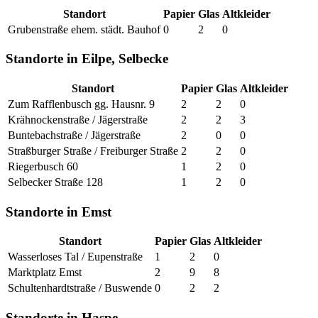
Standort
Papier
Glas
Altkleider
Grubenstraße ehem. städt. Bauhof
0
2
0
Standorte in Eilpe, Selbecke
Standort
Papier
Glas
Altkleider
Zum Rafflenbusch gg. Hausnr. 9
2
2
0
Krähnockenstraße / Jägerstraße
2
2
3
Buntebachstraße / Jägerstraße
2
0
0
Straßburger Straße / Freiburger Straße
2
2
0
Riegerbusch 60
1
2
0
Selbecker Straße 128
1
2
0
Standorte in Emst
Standort
Papier
Glas
Altkleider
Wasserloses Tal / Eupenstraße
1
2
0
Marktplatz Emst
2
9
8
Schultenhardtstraße / Buswende
0
2
2
Standorte in Haspe